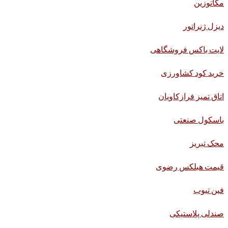
مگاتوزین
دیزل ژنراتور
لایت باکس فروشگاهی
خرید کود کشاورزی
اتاق تمیز فرازکاویان
باسکول صنعتی
محک تبریز
قیمت هبلکس رضوی
فین تیوب
صندلی پلاستیکی