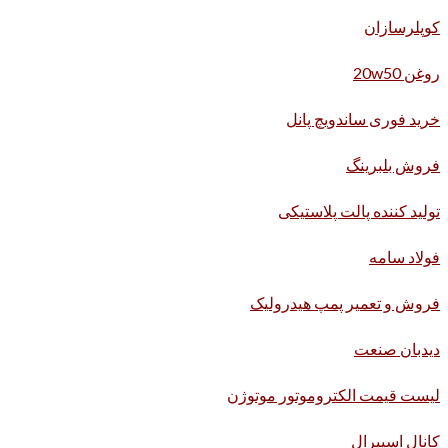
کوپلرسازان
روغن 20w50
خرید فوری ساندویچ پانل
فروش بلبرینگ
تولید کننده پالت پلاستیکی
فولاد سامه
فروش و تعمیر پمپ هیدرولیک
دیدبان صنعت
لیست قیمت الکتروموتور موتوژن
کانال اسپیرال