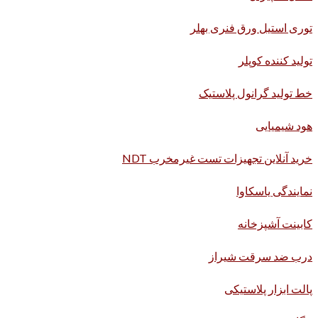
توری استیل ورق فنری بهلر
تولید کننده کوپلر
خط تولید گرانول پلاستیک
هود شیمیایی
خرید آنلاین تجهیزات تست غیرمخرب NDT
نمایندگی یاسکاوا
کابینت آشپزخانه
درب ضد سرقت شیراز
پالت ابزار پلاستیکی