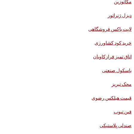
مگاتوزین
دیزل ژنراتور
لایت باکس فروشگاهی
خرید کود کشاورزی
اتاق تمیز فرازکاویان
باسکول صنعتی
محک تبریز
قیمت هبلکس رضوی
فین تیوب
صندلی پلاستیکی