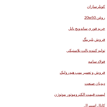
کوپلرسازان
روغن 20w50
خرید فوری ساندویچ پانل
فروش بلبرینگ
تولید کننده پالت پلاستیکی
فولاد سامه
فروش و تعمیر پمپ هیدرولیک
دیدبان صنعت
لیست قیمت الکتروموتور موتوژن
کانال اسپیرال