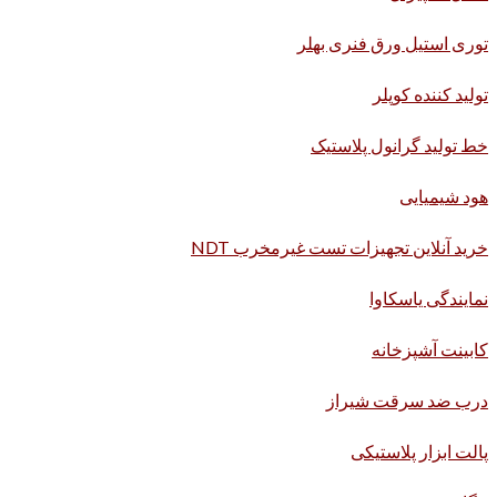
توری استیل ورق فنری بهلر
تولید کننده کوپلر
خط تولید گرانول پلاستیک
هود شیمیایی
خرید آنلاین تجهیزات تست غیرمخرب NDT
نمایندگی یاسکاوا
کابینت آشپزخانه
درب ضد سرقت شیراز
پالت ابزار پلاستیکی