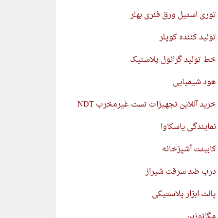
توری استیل ورق فنری بهلر
تولید کننده کوپلر
خط تولید گرانول پلاستیک
هود شیمیایی
خرید آنلاین تجهیزات تست غیرمخرب NDT
نمایندگی یاسکاوا
کابینت آشپزخانه
درب ضد سرقت شیراز
پالت ابزار پلاستیکی
مگاتوزین