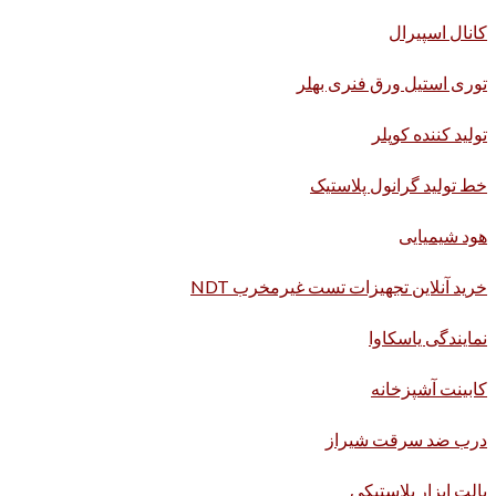
کانال اسپیرال
توری استیل ورق فنری بهلر
تولید کننده کوپلر
خط تولید گرانول پلاستیک
هود شیمیایی
خرید آنلاین تجهیزات تست غیرمخرب NDT
نمایندگی یاسکاوا
کابینت آشپزخانه
درب ضد سرقت شیراز
پالت ابزار پلاستیکی