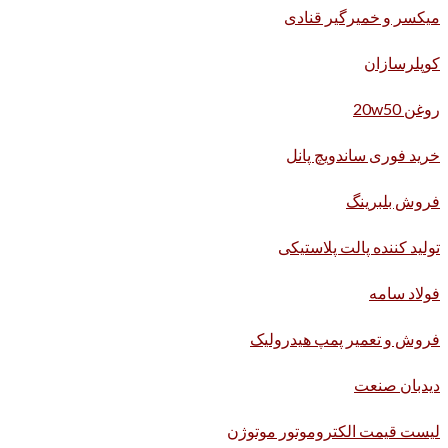
میکسر و خمیرگیر قنادی
کوپلرسازان
روغن 20w50
خرید فوری ساندویچ پانل
فروش بلبرینگ
تولید کننده پالت پلاستیکی
فولاد سامه
فروش و تعمیر پمپ هیدرولیک
دیدبان صنعت
لیست قیمت الکتروموتور موتوژن