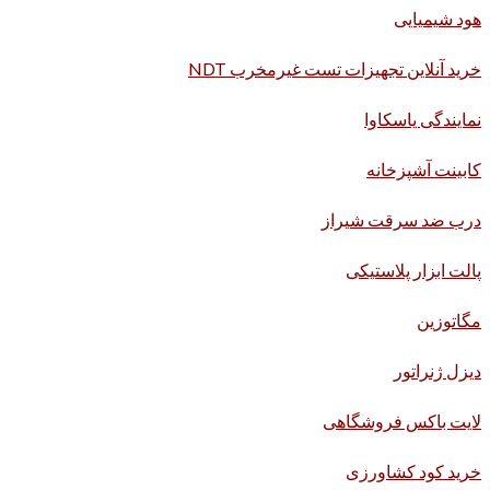
هود شیمیایی
خرید آنلاین تجهیزات تست غیرمخرب NDT
نمایندگی یاسکاوا
کابینت آشپزخانه
درب ضد سرقت شیراز
پالت ابزار پلاستیکی
مگاتوزین
دیزل ژنراتور
لایت باکس فروشگاهی
خرید کود کشاورزی