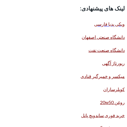
لینک های پیشنهادی:
ویکی پدیا فارسی
دانشگاه صنعتی اصفهان
دانشگاه صنعت نفت
رپورتاژ آگهی
میکسر و خمیرگیر قنادی
کوپلرسازان
روغن 20w50
خرید فوری ساندویچ پانل