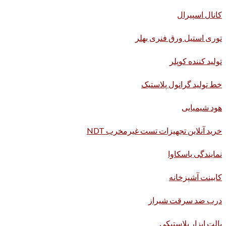
کانال اسپیرال
توری استیل ورق فنری بهلر
تولید کننده کوپلر
خط تولید گرانول پلاستیک
هود شیمیایی
خرید آنلاین تجهیزات تست غیرمخرب NDT
نمایندگی یاسکاوا
کابینت آشپزخانه
درب ضد سرقت شیراز
پالت ابزار پلاستیکی