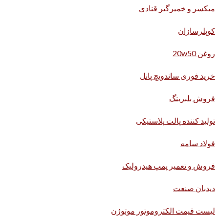
میکسر و خمیرگیر قنادی
کوپلرسازان
روغن 20w50
خرید فوری ساندویچ پانل
فروش بلبرینگ
تولید کننده پالت پلاستیکی
فولاد سامه
فروش و تعمیر پمپ هیدرولیک
دیدبان صنعت
لیست قیمت الکتروموتور موتوژن