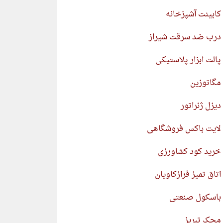
کابینت آشپزخانه
درب ضد سرقت شیراز
پالت ابزار پلاستیکی
مگاتوزین
دیزل ژنراتور
لایت باکس فروشگاهی
خرید کود کشاورزی
اتاق تمیز فرازکاویان
باسکول صنعتی
محک تبریز