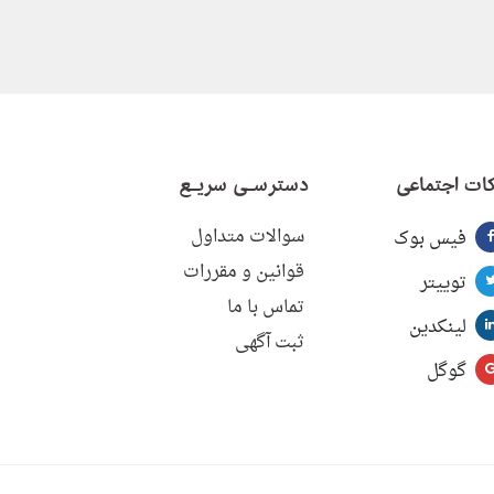
ات اجتماعی
دسترسـی سریـع
سوالات متداول
فیس بوک
قوانین و مقررات
توییتر
تماس با ما
لینکدین
ثبت آگهی
گوگل