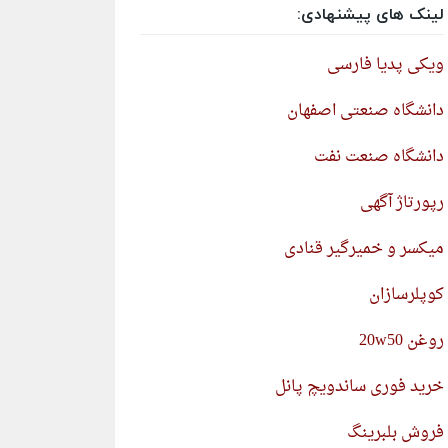
لینک های پیشنهادی:
ویکی پدیا فارسی
دانشگاه صنعتی اصفهان
دانشگاه صنعت نفت
رپورتاژ آگهی
میکسر و خمیرگیر قنادی
کوپلرسازان
روغن 20w50
خرید فوری ساندویچ پانل
فروش بلبرینگ