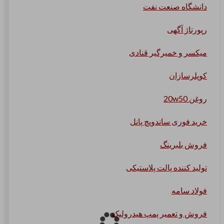
دانشگاه صنعت نفت
رپورتاژ آگهی
میکسر و خمیرگیر قنادی
کوپلرسازان
روغن 20w50
خرید فوری ساندویچ پانل
فروش بلبرینگ
تولید کننده پالت پلاستیکی
فولاد سامه
فروش و تعمیر پمپ هیدرولیک