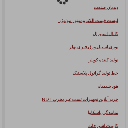
دیدبان صنعت
لیست قیمت الکتروموتور موتوژن
کانال اسپیرال
توری استیل ورق فنری بهلر
تولید کننده کوپلر
خط تولید گرانول پلاستیک
هود شیمیایی
خرید آنلاین تجهیزات تست غیرمخرب NDT
نمایندگی یاسکاوا
کابینت آشپزخانه