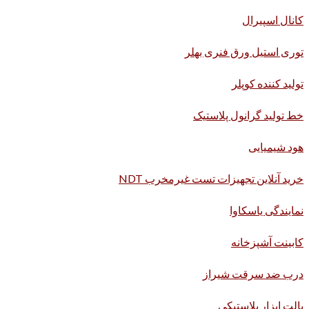
کانال اسپیرال
توری استیل ورق فنری بهلر
تولید کننده کوپلر
خط تولید گرانول پلاستیک
هود شیمیایی
خرید آنلاین تجهیزات تست غیرمخرب NDT
نمایندگی یاسکاوا
کابینت آشپزخانه
درب ضد سرقت شیراز
پالت ابزار پلاستیکی