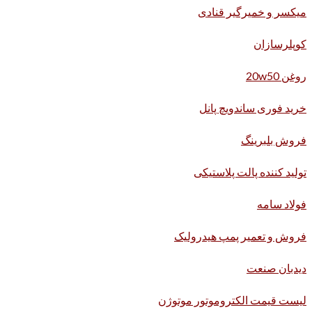
میکسر و خمیرگیر قنادی
کوپلرسازان
روغن 20w50
خرید فوری ساندویچ پانل
فروش بلبرینگ
تولید کننده پالت پلاستیکی
فولاد سامه
فروش و تعمیر پمپ هیدرولیک
دیدبان صنعت
لیست قیمت الکتروموتور موتوژن