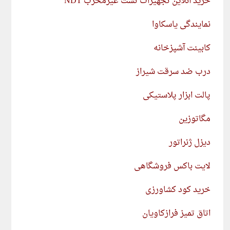
خرید آنلاین تجهیزات تست غیرمخرب NDT
نمایندگی یاسکاوا
کابینت آشپزخانه
درب ضد سرقت شیراز
پالت ابزار پلاستیکی
مگاتوزین
دیزل ژنراتور
لایت باکس فروشگاهی
خرید کود کشاورزی
اتاق تمیز فرازکاویان