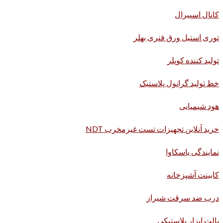
کانال اسپیرال
توری استیل ورق فنری بهلر
تولید کننده کوپلر
خط تولید گرانول پلاستیک
هود شیمیایی
خرید آنلاین تجهیزات تست غیرمخرب NDT
نمایندگی یاسکاوا
کابینت آشپزخانه
درب ضد سرقت شیراز
پالت ابزار پلاستیکی