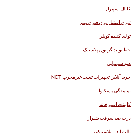
کانال اسپیرال
توری استیل ورق فنری بهلر
تولید کننده کوپلر
خط تولید گرانول پلاستیک
هود شیمیایی
خرید آنلاین تجهیزات تست غیرمخرب NDT
نمایندگی یاسکاوا
کابینت آشپزخانه
درب ضد سرقت شیراز
پالت ابزار پلاستیکی