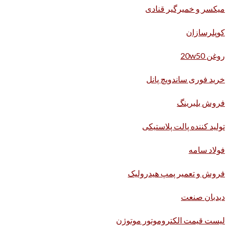
میکسر و خمیرگیر قنادی
کوپلرسازان
روغن 20w50
خرید فوری ساندویچ پانل
فروش بلبرینگ
تولید کننده پالت پلاستیکی
فولاد سامه
فروش و تعمیر پمپ هیدرولیک
دیدبان صنعت
لیست قیمت الکتروموتور موتوژن