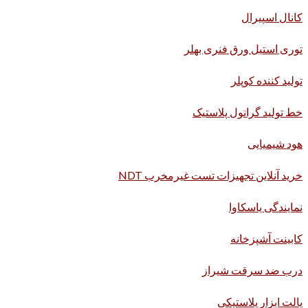
کانال اسپیرال
توری استیل ورق فنری بهلر
تولید کننده کوپلر
خط تولید گرانول پلاستیک
هود شیمیایی
خرید آنلاین تجهیزات تست غیرمخرب NDT
نمایندگی یاسکاوا
کابینت آشپزخانه
درب ضد سرقت شیراز
پالت ابزار پلاستیکی