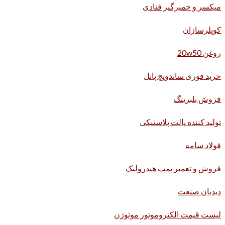
میکسر و خمیرگیر قنادی
کوپلرسازان
روغن 20w50
خرید فوری ساندویچ پانل
فروش بلبرینگ
تولید کننده پالت پلاستیکی
فولاد سامه
فروش و تعمیر پمپ هیدرولیک
دیدبان صنعت
لیست قیمت الکتروموتور موتوژن