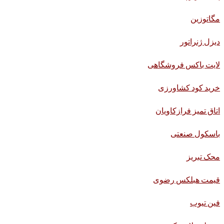
مگاتوزین
دیزل ژنراتور
لایت باکس فروشگاهی
خرید کود کشاورزی
اتاق تمیز فرازکاویان
باسکول صنعتی
محک تبریز
قیمت هبلکس رضوی
فین تیوب