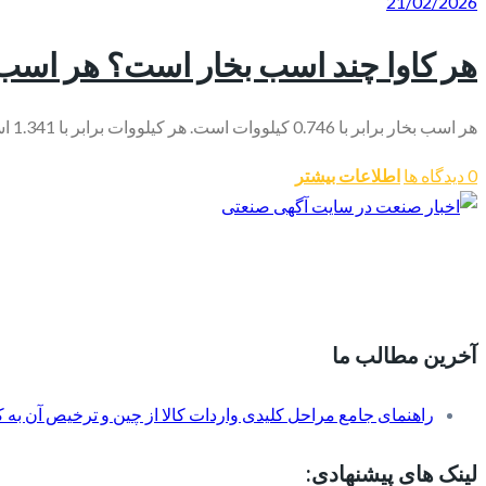
21/02/2026
هر کاوا چند اسب بخار است؟ هر اسب 
هر اسب بخار برابر با 0.746 کیلووات است. هر کیلووات برابر با 1.341 اسب بخار است. و اگر ضریب توان 0.8 را در نظر بگیریم: هر کاوا تقریباً برابر با 1.07 اسب بخار است. اگر به‌دنبال پاسخ دقیق برای تبدیل توان...
0 دیدگاه ها
اطلاعات بیشتر
آخرین مطالب ما
راهنمای جامع مراحل کلیدی واردات کالا از چین و ترخیص آن به کم
لینک های پیشنهادی: