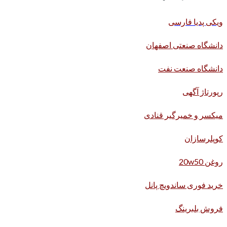
ویکی پدیا فارسی
دانشگاه صنعتی اصفهان
دانشگاه صنعت نفت
رپورتاژ آگهی
میکسر و خمیرگیر قنادی
کوپلرسازان
روغن 20w50
خرید فوری ساندویچ پانل
فروش بلبرینگ