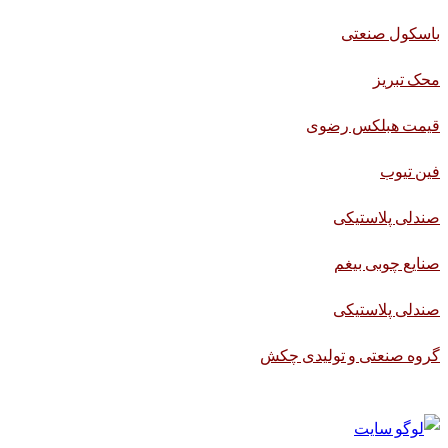
باسکول صنعتی
محک تبریز
قیمت هبلکس رضوی
فین تیوب
صندلی پلاستیکی
صنایع چوبی بیغم
صندلی پلاستیکی
گروه صنعتی و تولیدی چکش