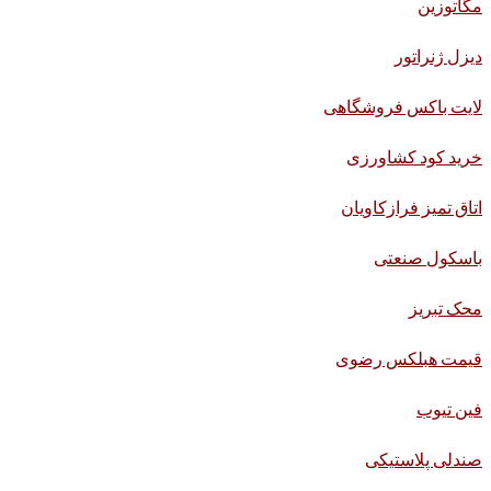
مگاتوزین
دیزل ژنراتور
لایت باکس فروشگاهی
خرید کود کشاورزی
اتاق تمیز فرازکاویان
باسکول صنعتی
محک تبریز
قیمت هبلکس رضوی
فین تیوب
صندلی پلاستیکی