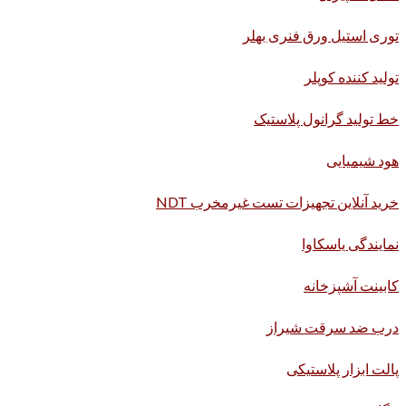
توری استیل ورق فنری بهلر
تولید کننده کوپلر
خط تولید گرانول پلاستیک
هود شیمیایی
خرید آنلاین تجهیزات تست غیرمخرب NDT
نمایندگی یاسکاوا
کابینت آشپزخانه
درب ضد سرقت شیراز
پالت ابزار پلاستیکی