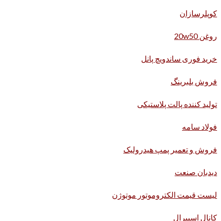
کوپلرسازان
روغن 20w50
خرید فوری ساندویچ پانل
فروش بلبرینگ
تولید کننده پالت پلاستیکی
فولاد سامه
فروش و تعمیر پمپ هیدرولیک
دیدبان صنعت
لیست قیمت الکتروموتور موتوژن
کانال اسپیرال