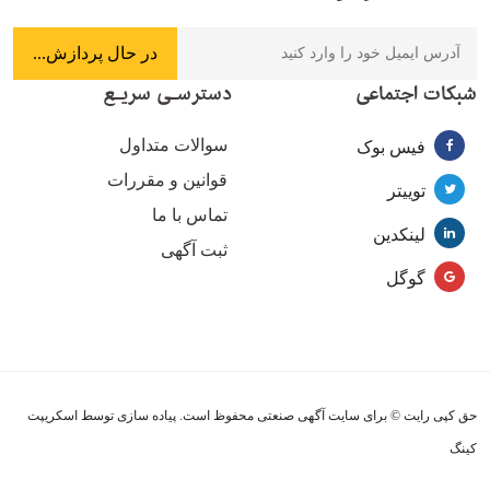
شبکات اجتماعی
دسترسـی سریـع
سوالات متداول
فیس بوک
قوانین و مقررات
توییتر
تماس با ما
لینکدین
ثبت آگهی
گوگل
حق کپی رایت © برای سایت آگهی صنعتی محفوظ است. پیاده سازی توسط اسکریپت
کینگ