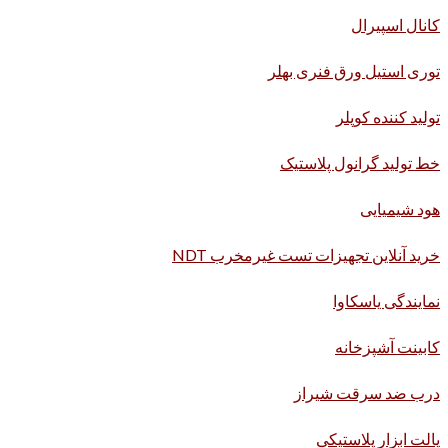
کانال اسپیرال
توری استیل ورق فنری بهلر
تولید کننده کوپلر
خط تولید گرانول پلاستیک
هود شیمیایی
خرید آنلاین تجهیزات تست غیرمخرب NDT
نمایندگی یاسکاوا
کابینت آشپزخانه
درب ضد سرقت شیراز
پالت ابزار پلاستیکی