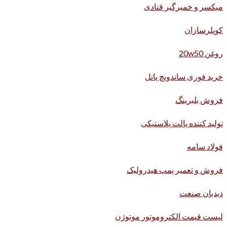
میکسر و خمیرگیر قنادی
کوپلرسازان
روغن 20w50
خرید فوری ساندویچ پانل
فروش بلبرینگ
تولید کننده پالت پلاستیکی
فولاد سامه
فروش و تعمیر پمپ هیدرولیک
دیدبان صنعت
لیست قیمت الکتروموتور موتوژن