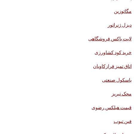
مگاتوزین
دیزل ژنراتور
لایت باکس فروشگاهی
خرید کود کشاورزی
اتاق تمیز فرازکاویان
باسکول صنعتی
محک تبریز
قیمت هبلکس رضوی
فین تیوب