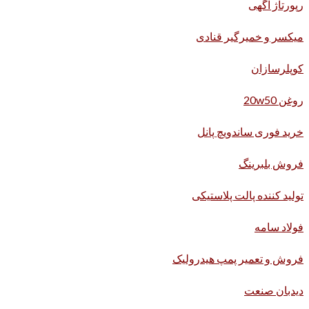
رپورتاژ آگهی
میکسر و خمیرگیر قنادی
کوپلرسازان
روغن 20w50
خرید فوری ساندویچ پانل
فروش بلبرینگ
تولید کننده پالت پلاستیکی
فولاد سامه
فروش و تعمیر پمپ هیدرولیک
دیدبان صنعت