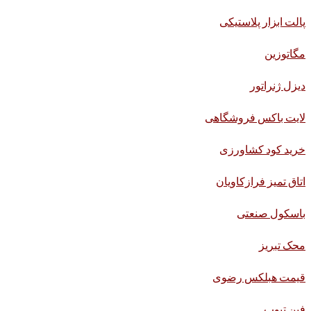
پالت ابزار پلاستیکی
مگاتوزین
دیزل ژنراتور
لایت باکس فروشگاهی
خرید کود کشاورزی
اتاق تمیز فرازکاویان
باسکول صنعتی
محک تبریز
قیمت هبلکس رضوی
فین تیوب