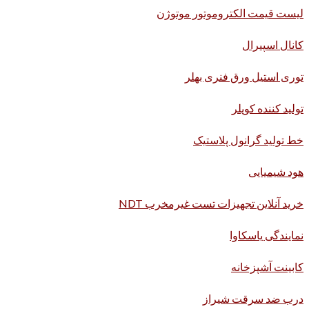
لیست قیمت الکتروموتور موتوژن
کانال اسپیرال
توری استیل ورق فنری بهلر
تولید کننده کوپلر
خط تولید گرانول پلاستیک
هود شیمیایی
خرید آنلاین تجهیزات تست غیرمخرب NDT
نمایندگی یاسکاوا
کابینت آشپزخانه
درب ضد سرقت شیراز