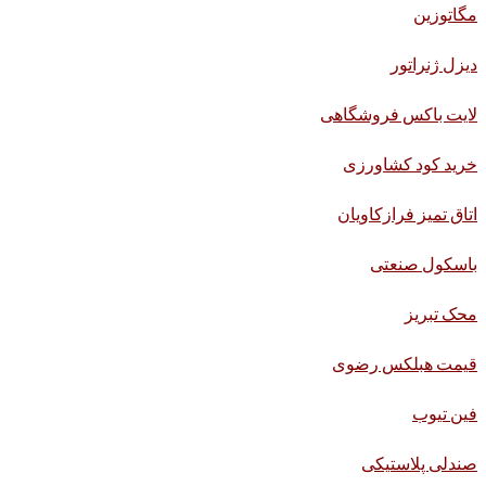
مگاتوزین
دیزل ژنراتور
لایت باکس فروشگاهی
خرید کود کشاورزی
اتاق تمیز فرازکاویان
باسکول صنعتی
محک تبریز
قیمت هبلکس رضوی
فین تیوب
صندلی پلاستیکی