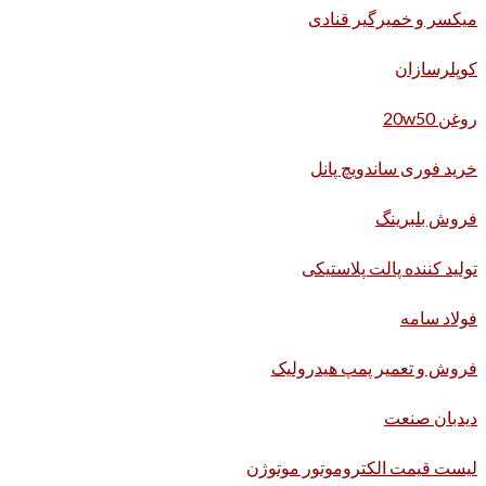
میکسر و خمیرگیر قنادی
کوپلرسازان
روغن 20w50
خرید فوری ساندویچ پانل
فروش بلبرینگ
تولید کننده پالت پلاستیکی
فولاد سامه
فروش و تعمیر پمپ هیدرولیک
دیدبان صنعت
لیست قیمت الکتروموتور موتوژن