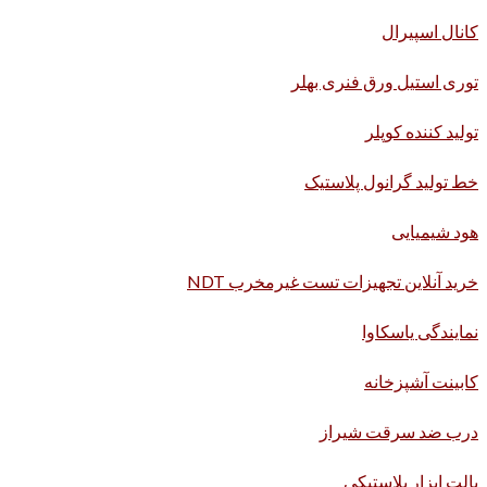
کانال اسپیرال
توری استیل ورق فنری بهلر
تولید کننده کوپلر
خط تولید گرانول پلاستیک
هود شیمیایی
خرید آنلاین تجهیزات تست غیرمخرب NDT
نمایندگی یاسکاوا
کابینت آشپزخانه
درب ضد سرقت شیراز
پالت ابزار پلاستیکی