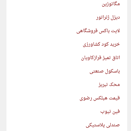
مگاتوزین
دیزل ژنراتور
لایت باکس فروشگاهی
خرید کود کشاورزی
اتاق تمیز فرازکاویان
باسکول صنعتی
محک تبریز
قیمت هبلکس رضوی
فین تیوب
صندلی پلاستیکی