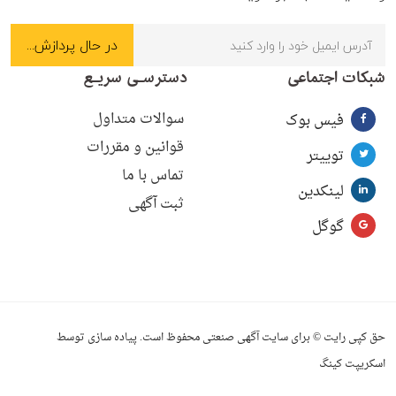
شبکات اجتماعی
دسترسـی سریـع
سوالات متداول
فیس بوک
قوانین و مقررات
توییتر
تماس با ما
لینکدین
ثبت آگهی
گوگل
حق کپی رایت © برای سایت آگهی صنعتی محفوظ است. پیاده سازی توسط
اسکریپت کینگ