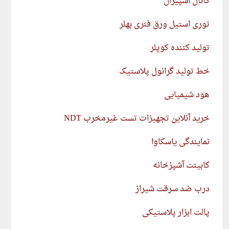
کانال اسپیرال
توری استیل ورق فنری بهلر
تولید کننده کوپلر
خط تولید گرانول پلاستیک
هود شیمیایی
خرید آنلاین تجهیزات تست غیرمخرب NDT
نمایندگی یاسکاوا
کابینت آشپزخانه
درب ضد سرقت شیراز
پالت ابزار پلاستیکی