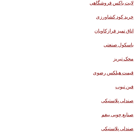
لایت باکس فروشگاهی
خرید کود کشاورزی
اتاق تمیز فرازکاویان
باسکول صنعتی
محک تبریز
قیمت هبلکس رضوی
فین تیوب
صندلی پلاستیکی
صنایع چوبی بیغم
صندلی پلاستیکی