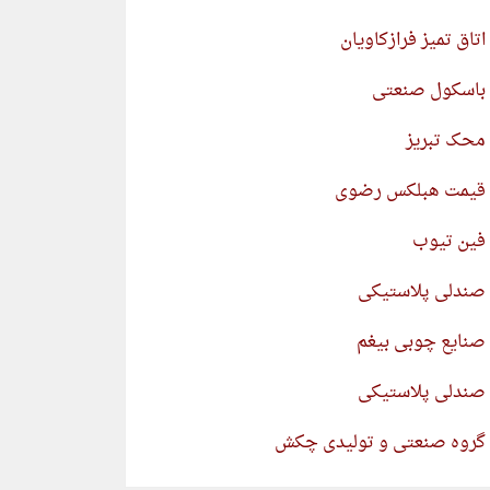
اتاق تمیز فرازکاویان
باسکول صنعتی
محک تبریز
قیمت هبلکس رضوی
فین تیوب
صندلی پلاستیکی
صنایع چوبی بیغم
صندلی پلاستیکی
گروه صنعتی و تولیدی چکش