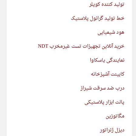
تولید کننده کوپلر
خط تولید گرانول پلاستیک
هود شیمیایی
خرید آنلاین تجهیزات تست غیرمخرب NDT
نمایندگی یاسکاوا
کابینت آشپزخانه
درب ضد سرقت شیراز
پالت ابزار پلاستیکی
مگاتوزین
دیزل ژنراتور