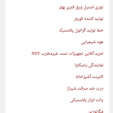
توری استیل ورق فنری بهلر
تولید کننده کوپلر
خط تولید گرانول پلاستیک
هود شیمیایی
خرید آنلاین تجهیزات تست غیرمخرب NDT
نمایندگی یاسکاوا
کابینت آشپزخانه
درب ضد سرقت شیراز
پالت ابزار پلاستیکی
مگاتوزین