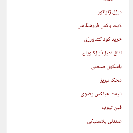
دیزل ژنراتور
لایت باکس فروشگاهی
خرید کود کشاورزی
اتاق تمیز فرازکاویان
باسکول صنعتی
محک تبریز
قیمت هبلکس رضوی
فین تیوب
صندلی پلاستیکی