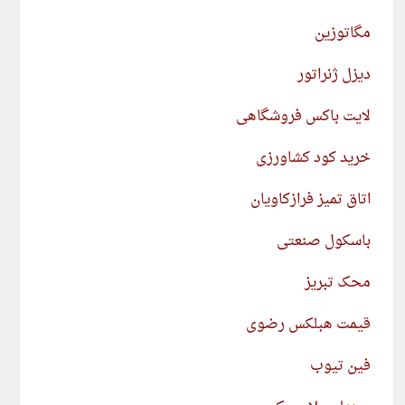
مگاتوزین
دیزل ژنراتور
لایت باکس فروشگاهی
خرید کود کشاورزی
اتاق تمیز فرازکاویان
باسکول صنعتی
محک تبریز
قیمت هبلکس رضوی
فین تیوب