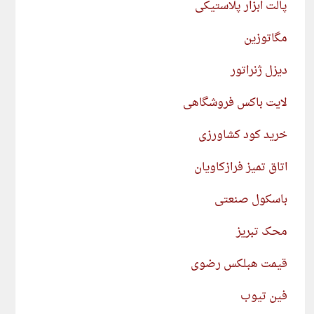
پالت ابزار پلاستیکی
مگاتوزین
دیزل ژنراتور
لایت باکس فروشگاهی
خرید کود کشاورزی
اتاق تمیز فرازکاویان
باسکول صنعتی
محک تبریز
قیمت هبلکس رضوی
فین تیوب