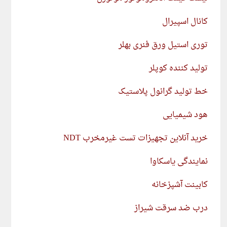
کانال اسپیرال
توری استیل ورق فنری بهلر
تولید کننده کوپلر
خط تولید گرانول پلاستیک
هود شیمیایی
خرید آنلاین تجهیزات تست غیرمخرب NDT
نمایندگی یاسکاوا
کابینت آشپزخانه
درب ضد سرقت شیراز