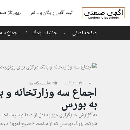
ثبت آگهی رایگان و دائمی
رپورتاژ صنع
صفحه اصلی
جزئیات بلاگ
اجماع سه 
0 دیدگاه ها
01/11/2021
Admin
اجماع سه وزارتخانه و ب
به بورس
به گزارش
خبرگزاری مهر
شرکت بزرگ بورسی که از 