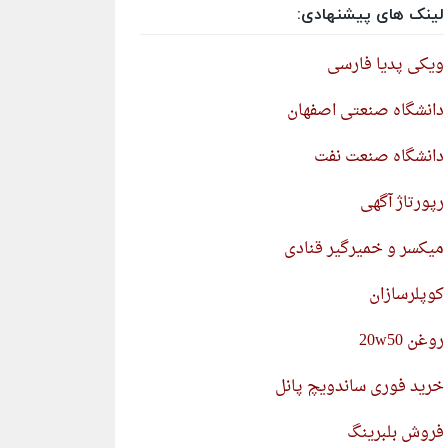
لینک های پیشنهادی:
ویکی پدیا فارسی
دانشگاه صنعتی اصفهان
دانشگاه صنعت نفت
رپورتاژ آگهی
میکسر و خمیرگیر قنادی
کوپلرسازان
روغن 20w50
خرید فوری ساندویچ پانل
فروش بلبرینگ