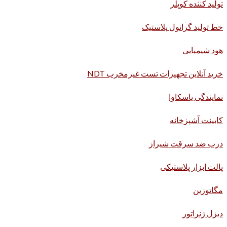
تولید کننده کوپلر
خط تولید گرانول پلاستیک
هود شیمیایی
خرید آنلاین تجهیزات تست غیرمخرب NDT
نمایندگی یاسکاوا
کابینت آشپزخانه
درب ضد سرقت شیراز
پالت ابزار پلاستیکی
مگاتوزین
دیزل ژنراتور