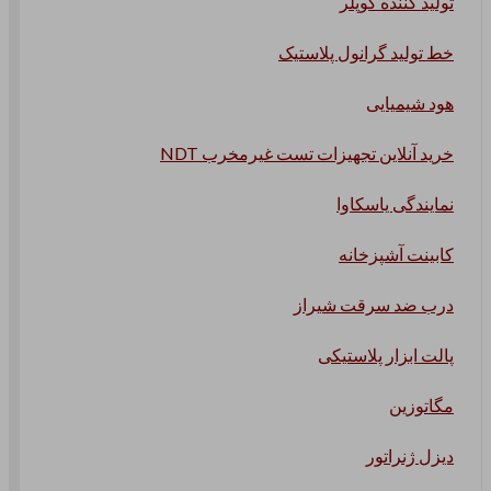
تولید کننده کوپلر
خط تولید گرانول پلاستیک
هود شیمیایی
خرید آنلاین تجهیزات تست غیرمخرب NDT
نمایندگی یاسکاوا
کابینت آشپزخانه
درب ضد سرقت شیراز
پالت ابزار پلاستیکی
مگاتوزین
دیزل ژنراتور