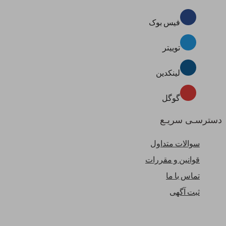
فیس بوک
توییتر
لینکدین
گوگل
دسترسـی سریـع
سوالات متداول
قوانین و مقررات
تماس با ما
ثبت آگهی