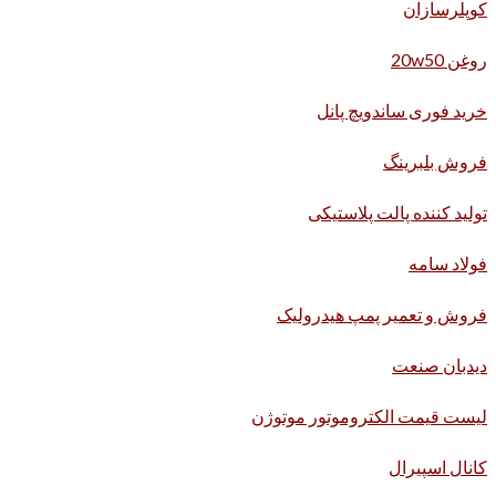
کوپلرسازان
روغن 20w50
خرید فوری ساندویچ پانل
فروش بلبرینگ
تولید کننده پالت پلاستیکی
فولاد سامه
فروش و تعمیر پمپ هیدرولیک
دیدبان صنعت
لیست قیمت الکتروموتور موتوژن
کانال اسپیرال