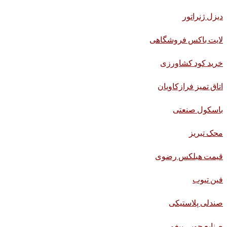
دیزل ژنراتور
لایت باکس فروشگاهی
خرید کود کشاورزی
اتاق تمیز فرازکاویان
باسکول صنعتی
محک تبریز
قیمت هبلکس رضوی
فین تیوب
صندلی پلاستیکی
صنایع چوبی بیغم