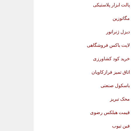
پالت ابزار پلاستیکی
مگاتوزین
دیزل ژنراتور
لایت باکس فروشگاهی
خرید کود کشاورزی
اتاق تمیز فرازکاویان
باسکول صنعتی
محک تبریز
قیمت هبلکس رضوی
فین تیوب