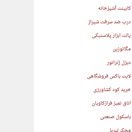
کابینت آشپزخانه
درب ضد سرقت شیراز
پالت ابزار پلاستیکی
مگاتوزین
دیزل ژنراتور
لایت باکس فروشگاهی
خرید کود کشاورزی
اتاق تمیز فرازکاویان
باسکول صنعتی
محک تبریز