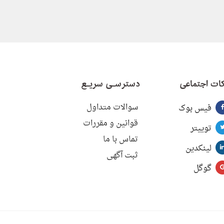
ات اجتماعی
دسترسـی سریـع
سوالات متداول
فیس بوک
قوانین و مقررات
توییتر
تماس با ما
لینکدین
ثبت آگهی
گوگل