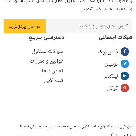
با عضویت در خبرنامه از جدیدترین اخبار وب سایت ، پیشنهادات
و تخفیف ها با خبر شوید.
شبکات اجتماعی
دسترسـی سریـع
سوالات متداول
فیس بوک
قوانین و مقررات
توییتر
تماس با ما
لینکدین
ثبت آگهی
گوگل
حق کپی رایت © برای سایت آگهی صنعتی محفوظ است. پیاده سازی توسط
اسکریپت کینگ