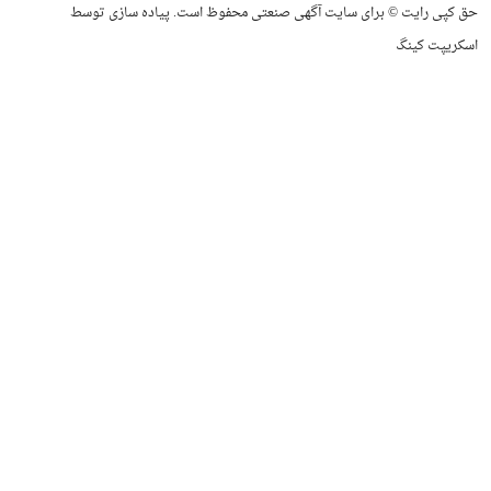
حق کپی رایت © برای سایت آگهی صنعتی محفوظ است. پیاده سازی توسط
اسکریپت کینگ