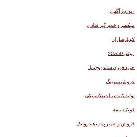
رپورتاژ آگهی
میکسر و خمیرگیر قنادی
کوپلرسازان
روغن 20w50
خرید فوری ساندویچ پانل
فروش بلبرینگ
تولید کننده پالت پلاستیکی
فولاد سامه
فروش و تعمیر پمپ هیدرولیک