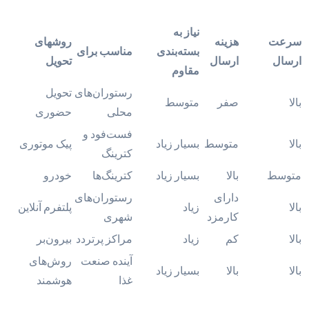
نیاز به
سرعت
هزینه
روشهای
بسته‌بندی
مناسب برای
ارسال
ارسال
تحویل
مقاوم
رستوران‌های
تحویل
بالا
صفر
متوسط
محلی
حضوری
فست‌فود و
بالا
متوسط
بسیار زیاد
پیک موتوری
کترینگ
متوسط
بالا
بسیار زیاد
کترینگ‌ها
خودرو
دارای
رستوران‌های
بالا
زیاد
پلتفرم آنلاین
کارمزد
شهری
بالا
کم
زیاد
مراکز پرتردد
بیرون‌بر
آینده صنعت
روش‌های
بالا
بالا
بسیار زیاد
غذا
هوشمند