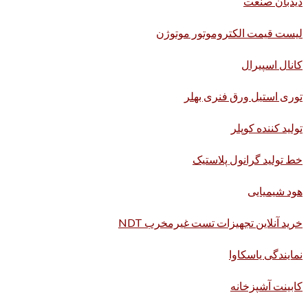
دیدبان صنعت
لیست قیمت الکتروموتور موتوژن
کانال اسپیرال
توری استیل ورق فنری بهلر
تولید کننده کوپلر
خط تولید گرانول پلاستیک
هود شیمیایی
خرید آنلاین تجهیزات تست غیرمخرب NDT
نمایندگی یاسکاوا
کابینت آشپزخانه