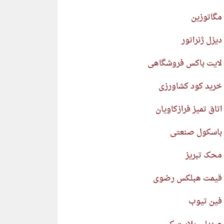
مگاتوزین
دیزل ژنراتور
لایت باکس فروشگاهی
خرید کود کشاورزی
اتاق تمیز فرازکاویان
باسکول صنعتی
محک تبریز
قیمت هبلکس رضوی
فین تیوب