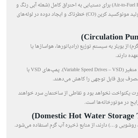
تنظیم نسبت هوا به سوخت (Air-to-Fuel Ratio) برای دستیابی به احتراق کامل (شعله آبی رنگ و
بدون دوده) حیاتی است. تنظیم نادرست منجر به تولید مونوکسید کربن (CO) خطرناک و ایجاد دوده در لوله‌های
) از بویلر به سیستم توزیع (رادیاتورها، هواسازها یا
هده دارند.
پمپ‌های با دور ثابت یا پمپ‌های مدرن با دور متغیر (Variable Speed Drives – VSD). پمپ‌های VSD با
صرف برق قابل توجهی را کاهش می‌دهند.
ارت یکنواخت نخواهد بود و نقاطی از ساختمان سرد خواهند
ایج در موتورخانه‌ها است.
روشویی و…) دارند، از منابع ذخیره آب گرم استفاده می‌شود.