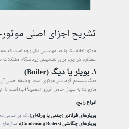
تشریح اجزای اصلی موتورخ
موتورخانه یک واحد مهندسی یکپارچه است که عمل
عملکرد هر جزء برای تشخیص زودهنگام مشکلات 
۱. بویلر یا دیگ (Boiler)
دیگ سیستم گرمایش مرکزی است. وظیفه اصلی آن انت
مازوت) به سیال حامل انرژی (معمولاً آب) است تا آب
انواع رایج:
بویلرهای فولادی (چدنی یا ورقه‌ای):
که بر اساس نحو
بویلرهای چگالشی (Condensing Boilers):
مدل‌های نو