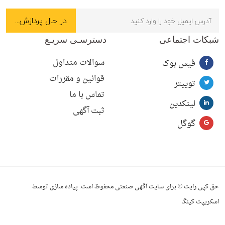
شبکات اجتماعی
دسترسـی سریـع
سوالات متداول
فیس بوک
قوانین و مقررات
توییتر
تماس با ما
لینکدین
ثبت آگهی
گوگل
حق کپی رایت © برای سایت آگهی صنعتی محفوظ است. پیاده سازی توسط
اسکریپت کینگ