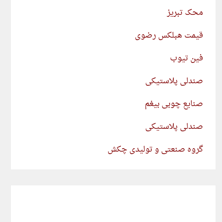
محک تبریز
قیمت هبلکس رضوی
فین تیوب
صندلی پلاستیکی
صنایع چوبی بیغم
صندلی پلاستیکی
گروه صنعتی و تولیدی چکش