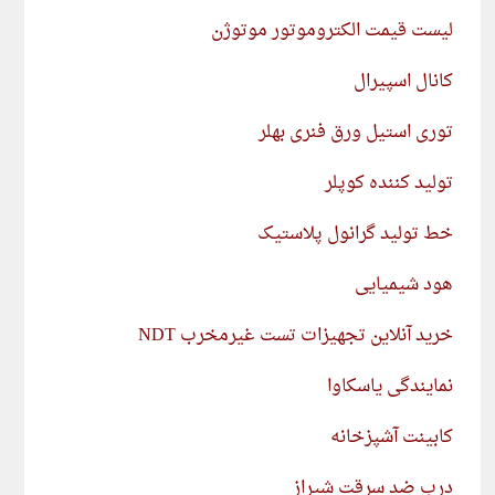
لیست قیمت الکتروموتور موتوژن
کانال اسپیرال
توری استیل ورق فنری بهلر
تولید کننده کوپلر
خط تولید گرانول پلاستیک
هود شیمیایی
خرید آنلاین تجهیزات تست غیرمخرب NDT
نمایندگی یاسکاوا
کابینت آشپزخانه
درب ضد سرقت شیراز