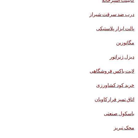
درب ضد سرقت شیراز
پالت ابزار پلاستیکی
مگاتوزین
دیزل ژنراتور
لایت باکس فروشگاهی
خرید کود کشاورزی
اتاق تمیز فرازکاویان
باسکول صنعتی
محک تبریز