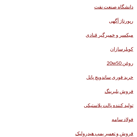
دانشگاه صنعت نفت
رپورتاژ آگهی
میکسر و خمیرگیر قنادی
کوپلرسازان
روغن 20w50
خرید فوری ساندویچ پانل
فروش بلبرینگ
تولید کننده پالت پلاستیکی
فولاد سامه
فروش و تعمیر پمپ هیدرولیک