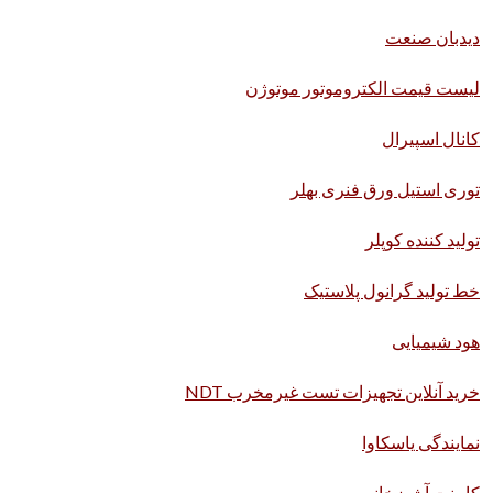
دیدبان صنعت
لیست قیمت الکتروموتور موتوژن
کانال اسپیرال
توری استیل ورق فنری بهلر
تولید کننده کوپلر
خط تولید گرانول پلاستیک
هود شیمیایی
خرید آنلاین تجهیزات تست غیرمخرب NDT
نمایندگی یاسکاوا
کابینت آشپزخانه