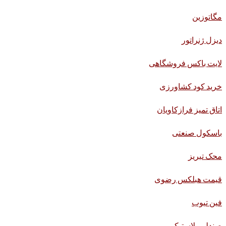
مگاتوزین
دیزل ژنراتور
لایت باکس فروشگاهی
خرید کود کشاورزی
اتاق تمیز فرازکاویان
باسکول صنعتی
محک تبریز
قیمت هبلکس رضوی
فین تیوب
صندلی پلاستیکی