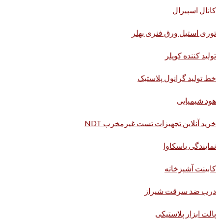
کانال اسپیرال
توری استیل ورق فنری بهلر
تولید کننده کوپلر
خط تولید گرانول پلاستیک
هود شیمیایی
خرید آنلاین تجهیزات تست غیرمخرب NDT
نمایندگی یاسکاوا
کابینت آشپزخانه
درب ضد سرقت شیراز
پالت ابزار پلاستیکی