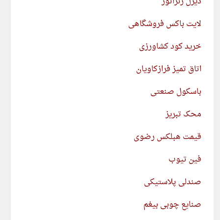
دیزل ژنراتور
لایت باکس فروشگاهی
خرید کود کشاورزی
اتاق تمیز فرازکاویان
باسکول صنعتی
محک تبریز
قیمت هبلکس رضوی
فین تیوب
صندلی پلاستیکی
صنایع چوبی بیغم