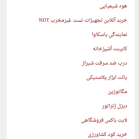
هود شیمیایی
خرید آنلاین تجهیزات تست غیرمخرب NDT
نمایندگی یاسکاوا
کابینت آشپزخانه
درب ضد سرقت شیراز
پالت ابزار پلاستیکی
مگاتوزین
دیزل ژنراتور
لایت باکس فروشگاهی
خرید کود کشاورزی