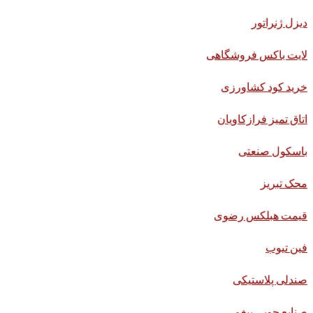
دیزل ژنراتور
لایت باکس فروشگاهی
خرید کود کشاورزی
اتاق تمیز فرازکاویان
باسکول صنعتی
محک تبریز
قیمت هبلکس رضوی
فین تیوب
صندلی پلاستیکی
صنایع چوبی بیغم