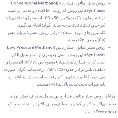
روش سنتز متانول فشار بالا (
Conventional Methanol
Synthesis):
این روش که روشی جا افتاده و قدیمی‌تر است،
در فشارهای بالا (معمولا بین 50 تا 100 اتمسفر) و دماهای بالا
(در حدود 250 تا 350 درجه سانتی‌گراد) انجام می‌گیرد.
کاتالیزورهای مورد استفاده در این روش معمولا بر پایه مس
(Cu) و روی (Zn) هستند.
روش سنتز متانول فشار پایین (
Low Pressure Methanol
Synthesis):
این روش، نسل جدیدتری از سنتز متیل الکل
است که در فشارهای پایین‌تر (معمولا بین 20 تا 30 اتمسفر) و
دماهای پایین‌تر (در حدود 200 تا 250 درجه سانتی‌گراد) صورت
می‌پذیرد. کاتالیزورهای به کار رفته در این روش نیز اغلب بر
پایه فلزات نجیب مانند پالادیم (Pd) هستند.
مزایای روش سنتز متانول فشار پایین شامل مصرف کمتر انرژی،
تولید دی‌اکسید کربن کمتر و انعطاف‌پذیری بالاتر در انتخاب خوراک
(Feedstock) است.