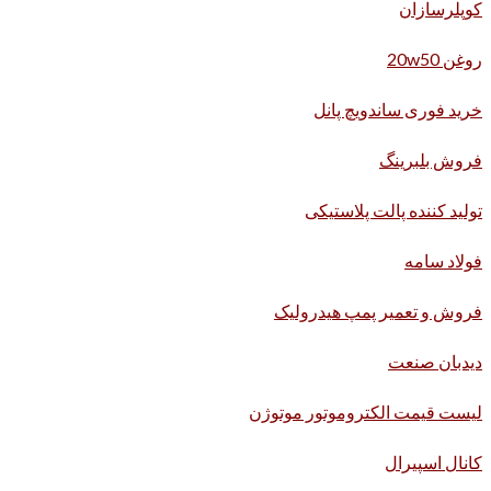
کوپلرسازان
روغن 20w50
خرید فوری ساندویچ پانل
فروش بلبرینگ
تولید کننده پالت پلاستیکی
فولاد سامه
فروش و تعمیر پمپ هیدرولیک
دیدبان صنعت
لیست قیمت الکتروموتور موتوژن
کانال اسپیرال