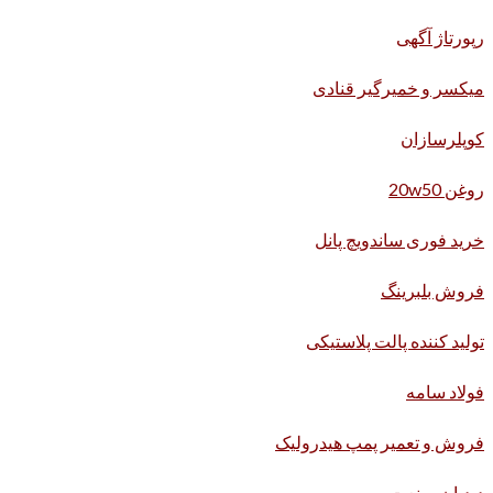
رپورتاژ آگهی
میکسر و خمیرگیر قنادی
کوپلرسازان
روغن 20w50
خرید فوری ساندویچ پانل
فروش بلبرینگ
تولید کننده پالت پلاستیکی
فولاد سامه
فروش و تعمیر پمپ هیدرولیک
دیدبان صنعت