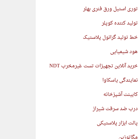
توری استیل ورق فنری بهلر
تولید کننده کوپلر
خط تولید گرانول پلاستیک
هود شیمیایی
خرید آنلاین تجهیزات تست غیرمخرب NDT
نمایندگی یاسکاوا
کابینت آشپزخانه
درب ضد سرقت شیراز
پالت ابزار پلاستیکی
مگاتوزین