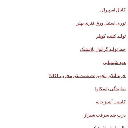
کانال اسپیرال
توری استیل ورق فنری بهلر
تولید کننده کوپلر
خط تولید گرانول پلاستیک
هود شیمیایی
خرید آنلاین تجهیزات تست غیرمخرب NDT
نمایندگی یاسکاوا
کابینت آشپزخانه
درب ضد سرقت شیراز
پالت ابزار پلاستیکی