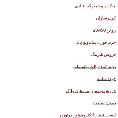
میکسر و خمیرگیر قنادی
کوپلرسازان
روغن 20w50
خرید فوری ساندویچ پانل
فروش بلبرینگ
تولید کننده پالت پلاستیکی
فولاد سامه
فروش و تعمیر پمپ هیدرولیک
دیدبان صنعت
لیست قیمت الکتروموتور موتوژن