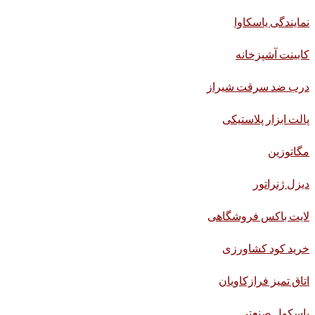
نمایندگی یاسکاوا
کابینت آشپزخانه
درب ضد سرقت شیراز
پالت ابزار پلاستیکی
مگاتوزین
دیزل ژنراتور
لایت باکس فروشگاهی
خرید کود کشاورزی
اتاق تمیز فرازکاویان
باسکول صنعتی