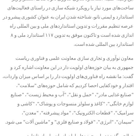
ساخت‌های مورد نیاز با رویکرد شبکه سازی در راستای فعالیت‌های
استاندارد و ایمنی نانو، شناخته شدن ایران به عنوان کشوری پیشرو در
عرصه تنظیم مقررات و تدوین استانداردهای ملی و بین المللی راه
اندازی شده است و تاکنون موفق به تدوین ۱۱۷ استاندارد ملی و ۸
استاندارد بین المللی شده است.
معاون نوآوری و تجاری سازی معاونت علمی و فناوری ریاست
جمهوری به بیان حوزه‌های اولویت دار در این معاونت اشاره کرد و
گفت: ما نقشه راه فناوری‌های اولویت دار را بر اساس میزان واردات،
اقتدار و خودکفایی احصا کردیم که شامل حوزه‌های "سلامت"،
"صنایع غذایی مادر"، "حمل و نقل"، "آب و محیط زیست"، "صنایع
لوازم خانگی"، "کاغذ و سلولز منسوجات و پوشاک"، "کاشی و
سرامیک"، "قطعات الکترونیک"، "مواد پیشرفته"، "معدن"،
"سیمان"، "انرژی"، "فولاد و صنایع فلزی" و "ماشین آلات" می ‌شود.
صالحی گفت: در این حوزه‌ها ما با سازمان ملی استاندارد