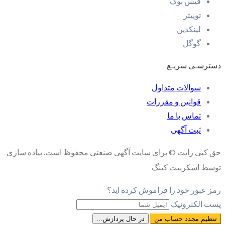
فیس بوک
توییتر
لینکدین
گوگل
دسترسـی سریـع
سوالات متداول
قوانین و مقررات
تماس با ما
ثبت آگهی
حق کپی رایت © برای سایت آگهی صنعتی محفوظ است. پیاده سازی
توسط اسکریپت کینگ
رمز عبور خود را فراموش کرده اید؟
پست الکترونیک
تنظیم مجدد حساب من
در حال پردازش...