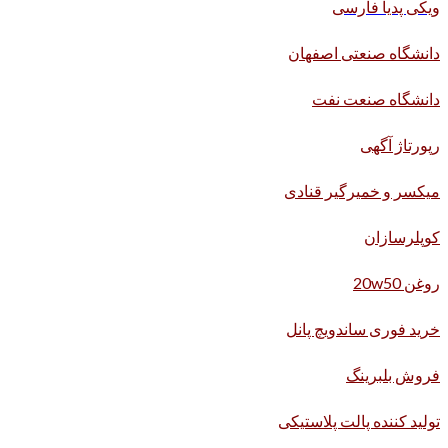
ویکی پدیا فارسی
دانشگاه صنعتی اصفهان
دانشگاه صنعت نفت
رپورتاژ آگهی
میکسر و خمیرگیر قنادی
کوپلرسازان
روغن 20w50
خرید فوری ساندویچ پانل
فروش بلبرینگ
تولید کننده پالت پلاستیکی