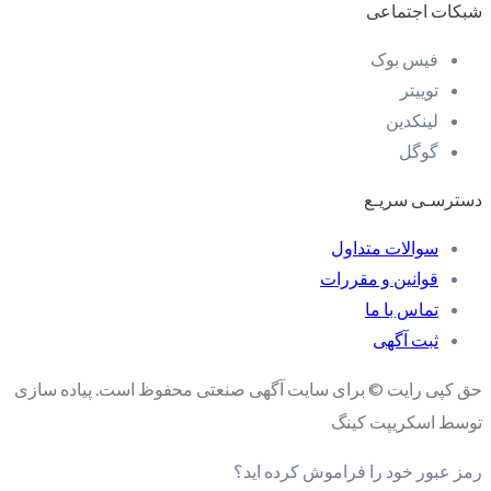
شبکات اجتماعی
فیس بوک
توییتر
لینکدین
گوگل
دسترسـی سریـع
سوالات متداول
قوانین و مقررات
تماس با ما
ثبت آگهی
حق کپی رایت © برای سایت آگهی صنعتی محفوظ است. پیاده سازی
توسط اسکریپت کینگ
رمز عبور خود را فراموش کرده اید؟